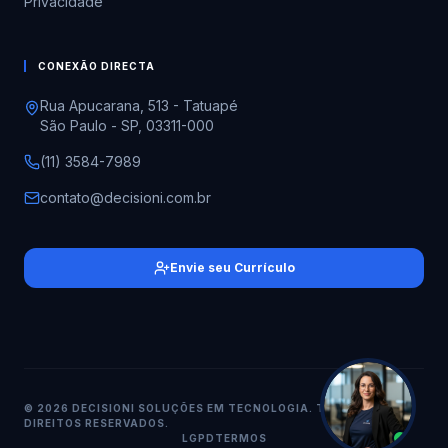
Privacidade
CONEXÃO DIRECTA
Rua Apucarana, 513 - Tatuapé
São Paulo - SP, 03311-000
(11) 3584-7989
contato@decisioni.com.br
Envie seu Currículo
© 2026 DECISIONI SOLUÇÕES EM TECNOLOGIA. TODOS OS
DIREITOS RESERVADOS.
LGPD
TERMOS